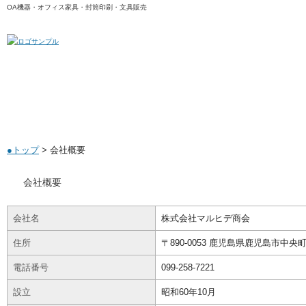
OA機器・オフィス家具・封筒印刷・文具販売
トップページ
会社概要
特
Top
Company
●トップ
> 会社概要
会社概要
会社名
株式会社マルヒデ商会
住所
〒890-0053 鹿児島県鹿児島市中央
電話番号
099-258-7221
設立
昭和60年10月